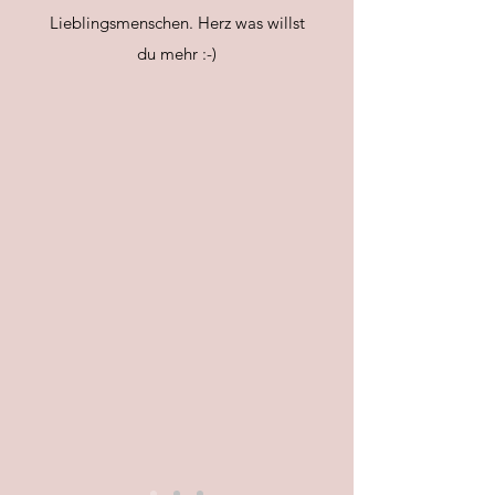
Lieblingsmenschen. Herz was willst
du mehr :-)