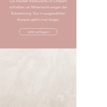
Die meisten Restaurants im Ortskern
schließen um Mitternacht wegen der
Ruhestörung. Nur in ausgewählten
Kneipen geht's mal länger.
Jetzt anfragen