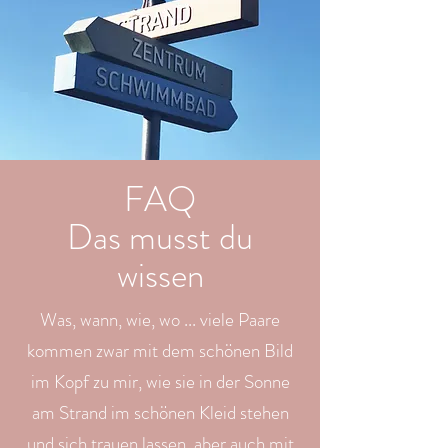
FAQ
Das musst du
wissen
Was, wann, wie, wo ... viele Paare
kommen zwar mit dem schönen Bild
im Kopf zu mir, wie sie in der Sonne
am Strand im schönen Kleid stehen
und sich trauen lassen, aber auch mit