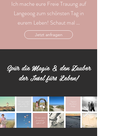
Ich mache eure Freie Trauung auf
Langeoog zum schönsten Tag in
eurem Leben! Schaut mal ...
Jetzt anfragen
Spür die Magie & den Zauber
der Insel fürs Leben!
"Einfach
"Es war wirklich
Gänsehaut-
super schön. Ganz
lieben Dank"
Feeling"
"Es war soooo
persönlich,
einfach toll"