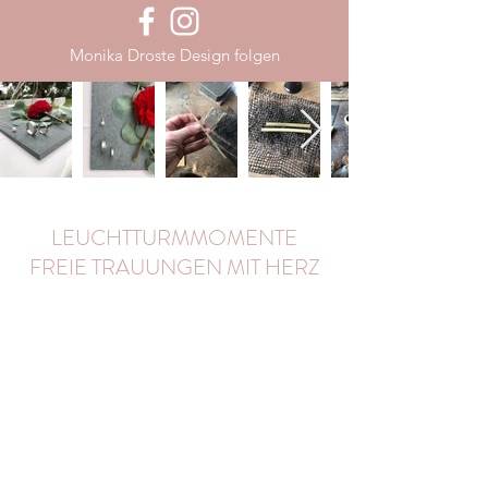
Monika Droste Design folgen
LEUCHTTURMMOMENTE
FREIE TRAUUNGEN MIT HERZ
info@leuchtturmmomente.de
Tel.
0171-8765191
FREIE TRAUUNGEN & TAUFEN IN
Anröchte, Langeoog, Erwitte, Lippstadt, Belecke,