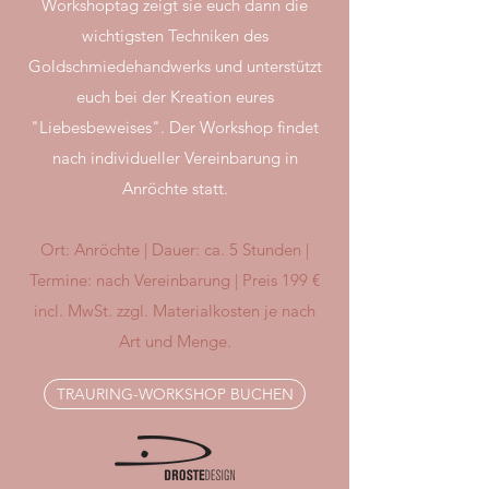
Workshoptag zeigt sie euch dann die
wichtigsten Techniken des
Goldschmiedehandwerks und unterstützt
euch bei der Kreation eures
"Liebesbeweises". Der Workshop findet
nach individueller Vereinbarung in
Anröchte statt.
Ort: Anröchte | Dauer: ca. 5 Stunden |
Termine: nach Vereinbarung | Preis 199 €
incl. MwSt. zzgl. Materialkosten je nach
Art und Menge.
TRAURING-WORKSHOP BUCHEN