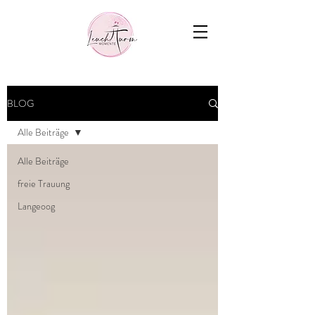
Blog
BLOG
Alle Beiträge
Alle Beiträge
freie Trauung
Langeoog