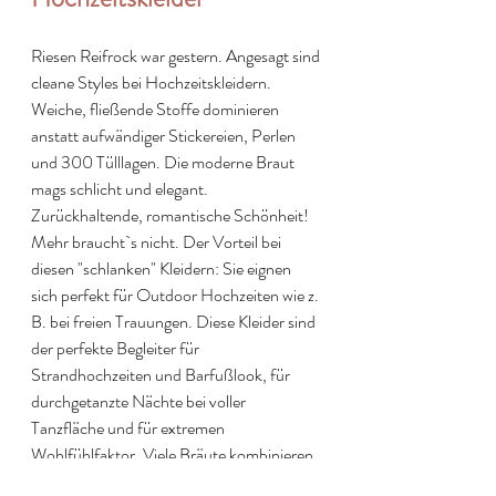
Riesen Reifrock war gestern. Angesagt sind 
cleane Styles bei Hochzeitskleidern. 
Weiche, fließende Stoffe dominieren 
anstatt aufwändiger Stickereien, Perlen 
und 300 Tülllagen. Die moderne Braut 
mags schlicht und elegant. 
Zurückhaltende, romantische Schönheit! 
Mehr braucht`s nicht. Der Vorteil bei 
diesen "schlanken" Kleidern: Sie eignen 
sich perfekt für Outdoor Hochzeiten wie z. 
B. bei freien Trauungen. Diese Kleider sind 
der perfekte Begleiter für 
Strandhochzeiten und Barfußlook, für 
durchgetanzte Nächte bei voller 
Tanzfläche und für extremen 
Wohlfühlfaktor. Viele Bräute kombinieren 
ihren Look sogar mit weißen Hochzeits-