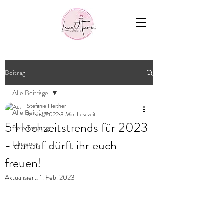
Beitrag
Alle Beiträge
Stefanie Heither
Alle Beiträge
3. Nov. 2022
3 Min. Lesezeit
5 Hochzeitstrends für 2023
freie Trauung
- darauf dürft ihr euch
Langeoog
freuen!
Aktualisiert:
1. Feb. 2023