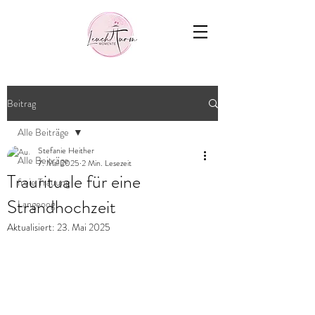
Beitrag
Alle Beiträge
Stefanie Heither
Alle Beiträge
7. Mai 2025
2 Min. Lesezeit
Traurituale für eine
freie Trauung
Strandhochzeit
Langeoog
Aktualisiert:
23. Mai 2025