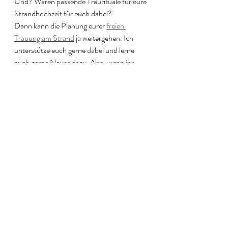
Und? Waren passende Traurituale für eure 
Strandhochzeit für euch dabei?
Dann kann die Planung eurer 
freien 
Trauung am Strand
 ja weitergehen. Ich 
unterstütze euch gerne dabei und lerne 
auch gerne Neues dazu. Also, wenn ihr 
eine andere tolle Idee habt, dann schreibt 
mir gerne.
Post an Steffi
freie Trauung
Langeoog